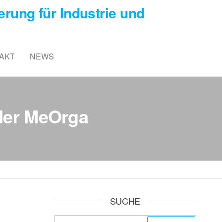
rung für Industrie und
AKT
NEWS
 der MeOrga
SUCHE