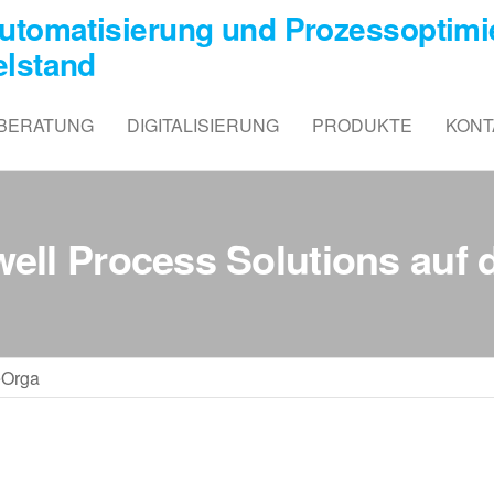
utomatisierung und Prozessoptimie
elstand
BERATUNG
DIGITALISIERUNG
PRODUKTE
KONT
ell Process Solutions auf
eOrga