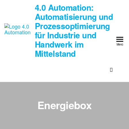
4.0 Automation:
Automatisierung und
Prozessoptimierung
für Industrie und
Handwerk im
Menü
Mittelstand
Energiebox